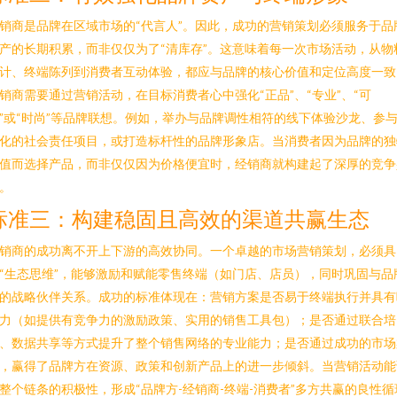
销商是品牌在区域市场的“代言人”。因此，成功的营销策划必须服务于品
产的长期积累，而非仅仅为了“清库存”。这意味着每一次市场活动，从物
计、终端陈列到消费者互动体验，都应与品牌的核心价值和定位高度一致
销商需要通过营销活动，在目标消费者心中强化“正品”、“专业”、“可
”或“时尚”等品牌联想。例如，举办与品牌调性相符的线下体验沙龙、参
化的社会责任项目，或打造标杆性的品牌形象店。当消费者因为品牌的独
值而选择产品，而非仅仅因为价格便宜时，经销商就构建起了深厚的竞争
。
标准三：构建稳固且高效的渠道共赢生态
销商的成功离不开上下游的高效协同。一个卓越的市场营销策划，必须具
“生态思维”，能够激励和赋能零售终端（如门店、店员），同时巩固与品
的战略伙伴关系。成功的标准体现在：营销方案是否易于终端执行并具有
力（如提供有竞争力的激励政策、实用的销售工具包）；是否通过联合培
、数据共享等方式提升了整个销售网络的专业能力；是否通过成功的市场
，赢得了品牌方在资源、政策和创新产品上的进一步倾斜。当营销活动能
整个链条的积极性，形成“品牌方-经销商-终端-消费者”多方共赢的良性循