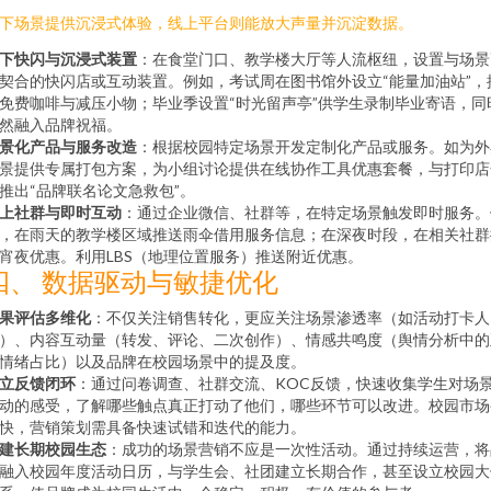
下场景提供沉浸式体验，线上平台则能放大声量并沉淀数据。
下快闪与沉浸式装置
：在食堂门口、教学楼大厅等人流枢纽，设置与场景
契合的快闪店或互动装置。例如，考试周在图书馆外设立“能量加油站”，
免费咖啡与减压小物；毕业季设置“时光留声亭”供学生录制毕业寄语，同
然融入品牌祝福。
景化产品与服务改造
：根据校园特定场景开发定制化产品或服务。如为外
景提供专属打包方案，为小组讨论提供在线协作工具优惠套餐，与打印店
推出“品牌联名论文急救包”。
上社群与即时互动
：通过企业微信、社群等，在特定场景触发即时服务。
，在雨天的教学楼区域推送雨伞借用服务信息；在深夜时段，在相关社群
宵夜优惠。利用LBS（地理位置服务）推送附近优惠。
四、 数据驱动与敏捷优化
果评估多维化
：不仅关注销售转化，更应关注场景渗透率（如活动打卡人
）、内容互动量（转发、评论、二次创作）、情感共鸣度（舆情分析中的
情绪占比）以及品牌在校园场景中的提及度。
立反馈闭环
：通过问卷调查、社群交流、KOC反馈，快速收集学生对场
动的感受，了解哪些触点真正打动了他们，哪些环节可以改进。校园市场
快，营销策划需具备快速试错和迭代的能力。
建长期校园生态
：成功的场景营销不应是一次性活动。通过持续运营，将
融入校园年度活动日历，与学生会、社团建立长期合作，甚至设立校园大