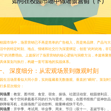
校园市场中，场景营销已不再是简单的广告植入，而是将品牌、产品与大
活中的特定时刻、地点、情绪和社交行为深度绑定，创造“此时此地，非
可”的消费理由。上篇探讨了场景营销的核心逻辑与洞察方法，本篇将聚
具体策划与执行，构建一套可落地的实战体系。
一、 深度细分：从宏观场景到微观时刻
园生活场景看似大同小异，实则蕴藏着无数微观、垂直的“瞬间”。策划时
行多层次细分：
间场景
：教室、图书馆、食堂、宿舍、操场、社团活动室、校园便利店、
校道。每个空间承载着不同的行为与需求。例如，在图书馆推广提神饮品
静降噪耳机，在操场推广运动饮料、能量棒或快干毛巾。
间场景
：开学季、考试周、毕业季、周末、节日（双十一、圣诞节等）、