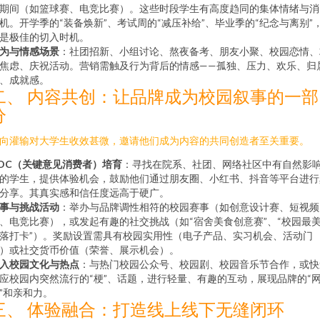
期间（如篮球赛、电竞比赛）。这些时段学生有高度趋同的集体情绪与消
机。开学季的“装备焕新”、考试周的“减压补给”、毕业季的“纪念与离别”
是极佳的切入时机。
为与情感场景
：社团招新、小组讨论、熬夜备考、朋友小聚、校园恋情、
焦虑、庆祝活动。营销需触及行为背后的情感——孤独、压力、欢乐、归
、成就感。
二、 内容共创：让品牌成为校园叙事的一部
分
向灌输对大学生收效甚微，邀请他们成为内容的共同创造者至关重要。
OC（关键意见消费者）培育
：寻找在院系、社团、网络社区中有自然影
的学生，提供体验机会，鼓励他们通过朋友圈、小红书、抖音等平台进行
分享。其真实感和信任度远高于硬广。
事与挑战活动
：举办与品牌调性相符的校园赛事（如创意设计赛、短视频
、电竞比赛），或发起有趣的社交挑战（如“宿舍美食创意赛”、“校园最
落打卡”）。奖励设置需具有校园实用性（电子产品、实习机会、活动门
）或社交货币价值（荣誉、展示机会）。
入校园文化与热点
：与热门校园公众号、校园剧、校园音乐节合作，或快
应校园内突然流行的“梗”、话题，进行轻量、有趣的互动，展现品牌的“
”和亲和力。
三、 体验融合：打造线上线下无缝闭环