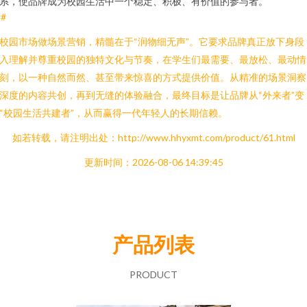
系，使品牌成为校园生活中一个稳定、积极、有价值的参与者。
##
校园市场做场景营销，精髓在于“润物细无声”。它要求品牌真正放下身段
入理解并尊重校园的独特文化与节奏，在学生们最需要、最放松、最动情
刻，以一种自然而然、甚至带来惊喜的方式提供价值。从精准的场景洞察
深度的内容共创，再到无缝的体验融合，最终目标是让品牌从“外来者”变
“校园生活共建者”，从而赢得一代年轻人的长期信赖。
如若转载，请注明出处：http://www.hhyxmt.com/product/61.html
更新时间：2026-08-06 14:39:45
产品列表
PRODUCT